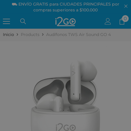
⛟ ENVÍO GRATIS para CIUDADES PRINCIPALES por
Skip to content
compras superiores a $100.000
0
0
it
Inicio
Products
Audífonos TWS Air Sound GO 4